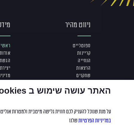
ניווט מהיר
מידע
ספוטלייט
ראשי
קריינות
אודות
הנחייה
הגשת 
הרצאות
יצירת
שחקנים
מדיניו
שחקניות
האתר עושה שימוש ב Cookies ("עוגיות")
צעירים
על מנת שנוכל להעניק לכם חווית גלישה מיטבית ולמטרות אנליטיקה, האתר עושה שימוש ב"עוגיות" (Cookies) שלה ושל צדדים שלי
במדיניות הפרטיות
שלנו
© כל הזכויות שמורות לזוהר יעקובסון