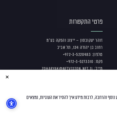
פרטי התקשרות
זוהר יעקובסון – ייצוג והפקה בע"מ
רחוב בן יהודה 134, תל אביב
טלפ
ון:
972-3-5220483+
פק
ס: 972-3-5273310+
מייל:
zoharyak@netvision.net.il
עיצוב ובניית אתרים