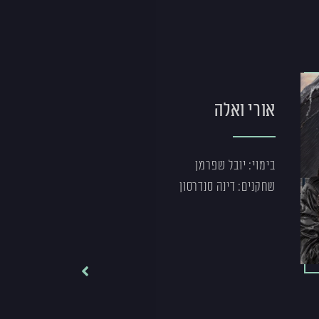
אורי ואלה
בימוי: יובל שפרמן
שחקנים: דינה סנדרסון