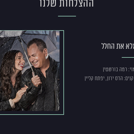
ההצלחות שלנו
לא את החלל
וי: רמה בורשטין
נים: הדס ירון, יפתח קליין