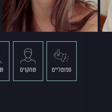
ספוטלייט
שחקנים
שח