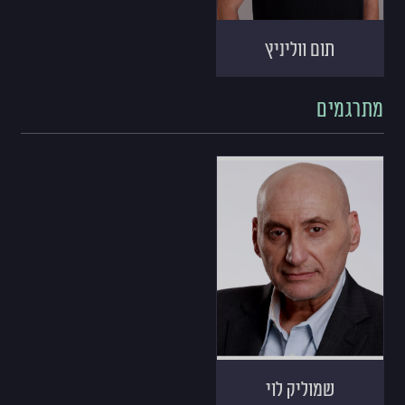
תום ווליניץ
מתרגמים
שמוליק לוי