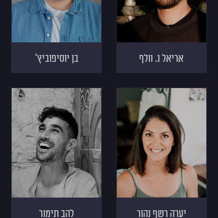
אריאל נ. וולף
בן יוסיפוביץ'
יערה רשף נהור
להב תימור