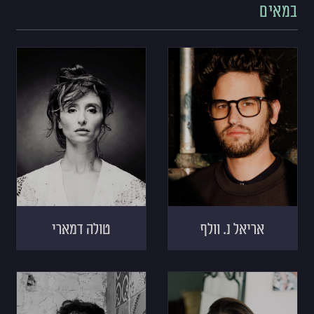
במאים
אריאל נ. וולף
טולה דמארי