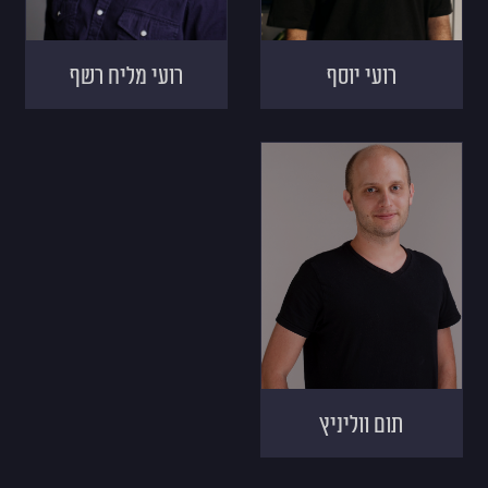
רועי יוסף
רועי מליח רשף
תום ווליניץ