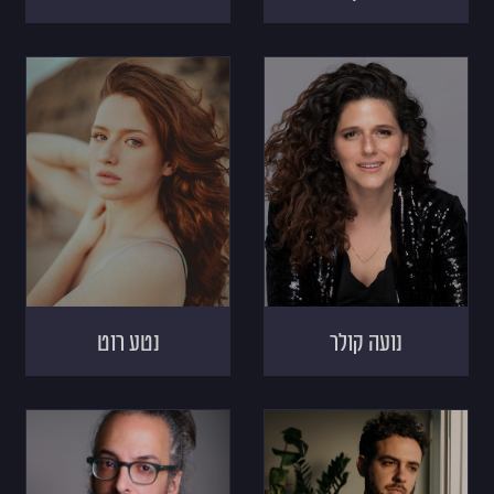
נועה קולר
נטע רוט