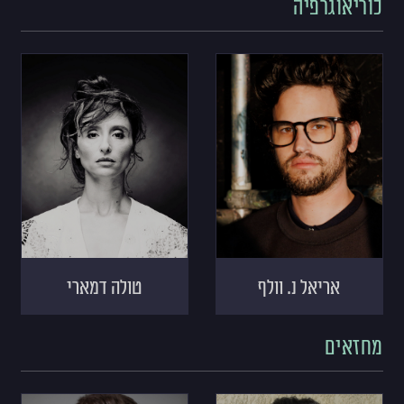
כוריאוגרפיה
אריאל נ. וולף
טולה דמארי
מחזאים